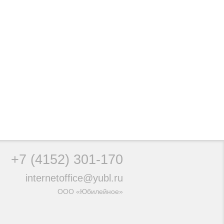
+7 (4152)
301-170
internetoffice@yubl.ru
ООО «Юбилейное»