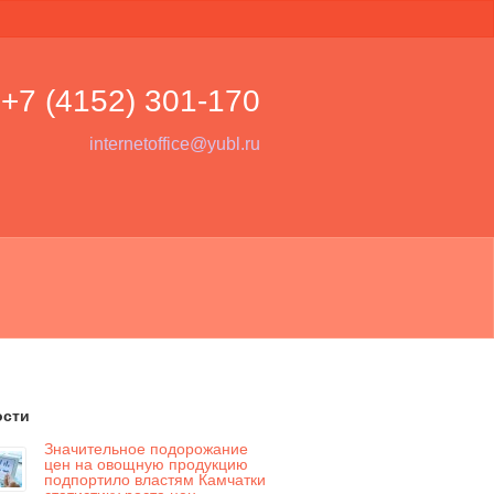
+7 (4152)
301-170
internetoffice@yubl.ru
ости
Значительное подорожание
цен на овощную продукцию
подпортило властям Камчатки